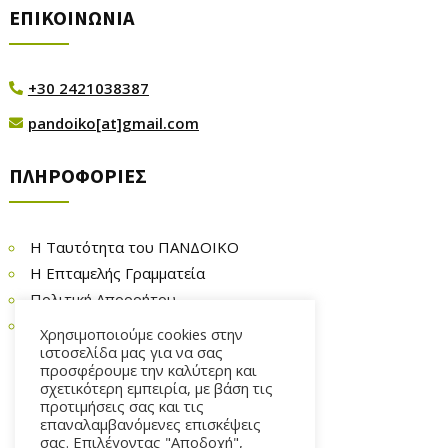
ΕΠΙΚΟΙΝΩΝΙΑ
+30 2421038387

pandoiko[at]gmail.com

ΠΛΗΡΟΦΟΡΙΕΣ
Η Ταυτότητα του ΠΑΝΔΟΙΚΟ
Η Επταμελής Γραμματεία
Πολιτική Απορρήτου
Επικοινωνία
Χρησιμοποιούμε cookies στην
ιστοσελίδα μας για να σας
προσφέρουμε την καλύτερη και
σχετικότερη εμπειρία, με βάση τις
προτιμήσεις σας και τις
επαναλαμβανόμενες επισκέψεις
σας. Επιλέγοντας "Αποδοχή",