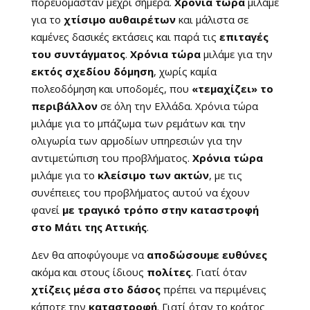
πορευόμασταν μέχρι σήμερα.
Χρόνια τώρα
μιλάμε
για το
χτίσιμο αυθαιρέτων
και μάλιστα σε
καμένες δασικές εκτάσεις και παρά τις
επιταγές
του συντάγματος
.
Χρόνια τώρα
μιλάμε για την
εκτός σχεδίου δόμηση
, χωρίς καμία
πολεοδόμηση και υποδομές, που
«τεμαχίζει» το
περιβάλλον
σε όλη την Ελλάδα. Χρόνια τώρα
μιλάμε για το μπάζωμα των ρεμάτων και την
ολιγωρία των αρμοδίων υπηρεσιών για την
αντιμετώπιση του προβλήματος.
Χρόνια τώρα
μιλάμε για το
κλείσιμο των ακτών
, με τις
συνέπειες του προβλήματος αυτού να έχουν
φανεί
με τραγικό τρόπο στην καταστροφή
στο Μάτι της Αττικής
.
Δεν θα αποφύγουμε να
αποδώσουμε ευθύνες
ακόμα και στους ίδιους
πολίτες
. Γιατί όταν
χτίζεις μέσα στο δάσος
πρέπει να περιμένεις
κάποτε την
καταστροφή
. Γιατί όταν το κράτος