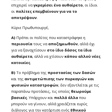
επιχειρεί να
γκρεμίσει ένα αυθαίρετο
, οι ίδιοι
οι
πολίτες επεμβαίνουν για να το
αποτρέψουν
.
Κύριε Πρωθυπουργέ,
Α)
Πρέπει οι πολίτες που καταστράφηκε η
περιουσία
τους να
αποζημιωθούν
, αλλά όχι
για να ξαναχτίσουν
στο ίδιο δάσος τα ίδια
αυθαίρετα
, αλλά να χτίσουν
κάπου αλλού νέες
κατοικίες
.
Β)
Το πρόβλημα της
προστασίας των δασών
και της
αντιμετώπισης των πυρκαγιών και
φυσικών καταστροφών
, δεν εξαντλείται με τις
παραπάνω προτάσεις, τις οποίες
θεωρούμε
βασικές
. Υπάρχουν και
πολλά άλλα
που
μπορούν να γίνουν, αλλά χρειάζεται ευρύς
διάλογος για την κατάρτιση ενός
Εθνικού