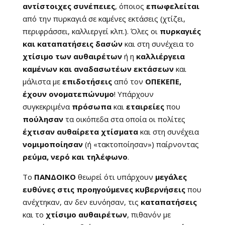
αντίστοιχες συνέπειες
, όποιος
επωφελείται
από την πυρκαγιά σε καμένες εκτάσεις (χτίζει,
περιφράσσει, καλλιεργεί κλπ.). Όλες οι
πυρκαγιές
και καταπατήσεις δασών
και στη συνέχεια το
χτίσιμο των αυθαιρέτων
ή η
καλλιέργεια
καμένων και αναδασωτέων εκτάσεων
και
μάλιστα με
επιδοτήσεις
από τον
ΟΠΕΚΕΠΕ,
έχουν ονοματεπώνυμο
! Υπάρχουν
συγκεκριμένα
πρόσωπα
και
εταιρείες
που
πούλησαν
τα οικόπεδα στα οποία οι πολίτες
έχτισαν αυθαίρετα χτίσματα
και στη συνέχεια
νομιμοποίησαν
(ή «τακτοποίησαν») παίρνοντας
ρεύμα, νερό και τηλέφωνο
.
Το
ΠΑΝΔΟΙΚΟ
θεωρεί ότι υπάρχουν
μεγάλες
ευθύνες στις προηγούμενες κυβερνήσεις
που
ανέχτηκαν, αν δεν ευνόησαν, τις
καταπατήσεις
και το
χτίσιμο αυθαιρέτων
, πιθανόν με