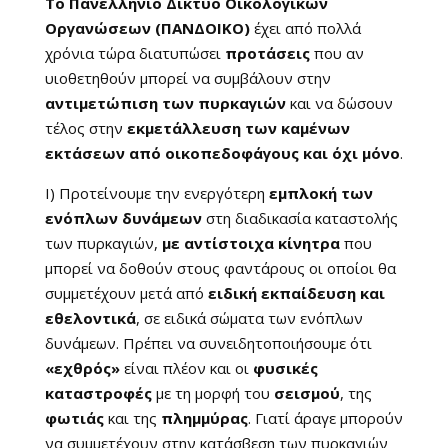
Το Πανελλήνιο Δίκτυο Οικολογικών
Οργανώσεων (ΠΑΝΔΟΙΚΟ)
έχει από πολλά
χρόνια τώρα διατυπώσει
προτάσεις
που αν
υιοθετηθούν μπορεί να συμβάλουν στην
αντιμετώπιση των πυρκαγιών
και να δώσουν
τέλος στην
εκμετάλλευση των καμένων
εκτάσεων από οικοπεδοφάγους και όχι μόνο
.
Ι) Προτείνουμε την ενεργότερη
εμπλοκή των
ενόπλων δυνάμεων
στη διαδικασία καταστολής
των πυρκαγιών,
με αντίστοιχα κίνητρα
που
μπορεί να δοθούν στους φαντάρους οι οποίοι θα
συμμετέχουν μετά από
ειδική εκπαίδευση και
εθελοντικά
, σε ειδικά σώματα των ενόπλων
δυνάμεων. Πρέπει να συνειδητοποιήσουμε ότι
«εχθρός»
είναι πλέον και οι
φυσικές
καταστροφές
με τη μορφή του
σεισμού
, της
φωτιάς
και της
πλημμύρας
. Γιατί άραγε μπορούν
να συμμετέχουν στην κατάσβεση των πυρκαγιών