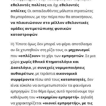
εθελοντές πολίτες
και όχι
εθελοντές
οπλίτες
; Οι εκπαιδευθέντες μάλιστα στρατιώτες
θα μπορέσουν, με την πείρα που θα αποκτήσουν,
να πλαισιώσουν στο μέλλον εθελοντικές
ομάδες αντιμετώπισης φυσικών
καταστροφών
.
ΙΙ) Τίποτε όμως δεν μπορεί να φέρει αποτέλεσμα
αν δε χτυπηθούν στη ρίζα τους οι
μηχανισμοί
που
«οπλίζουν»
το χέρι των
εμπρηστών
. Σε μια
χώρα
χωρίς Εθνικό Κτηματολόγιο και
Δασολόγιο
, με
συνεχείς νομιμοποιήσεις
αυθαιρέτων
, με τεράστια
οικονομικά
συμφέροντα
πίσω από τους
καταπατητές
, δεν
είναι εύκολο να αντιμετωπιστούν τα φαινόμενα
εμπρησμών. Στο θέμα όμως αυτό προτείνουμε την
καθιέρωση του
«τεκμηρίου εμπρηστή»
. Δηλαδή
να χαρακτηρίζεται
«οιονεί εμπρηστής», με τις