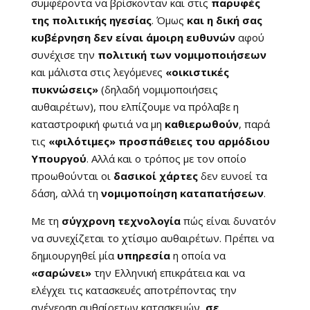
συμφέροντα να βρίσκονταν και στις
παρυφές
της πολιτικής ηγεσίας
. Όμως
και η δική σας
κυβέρνηση δεν είναι άμοιρη ευθυνών
αφού
συνέχισε την
πολιτική των νομιμοποιήσεων
και μάλιστα στις λεγόμενες
«οικιστικές
πυκνώσεις»
(δηλαδή νομιμοποιήσεις
αυθαιρέτων), που ελπίζουμε να πρόλαβε η
καταστροφική φωτιά να μη
καθιερωθούν
, παρά
τις
«φιλότιμες» προσπάθειες του αρμόδιου
Υπουργού
. Αλλά και ο τρόπος με τον οποίο
προωθούνται οι
δασικοί χάρτες
δεν ευνοεί τα
δάση, αλλά τη
νομιμοποίηση καταπατήσεων
.
Με τη
σύγχρονη τεχνολογία
πώς είναι δυνατόν
να συνεχίζεται το χτίσιμο αυθαιρέτων. Πρέπει να
δημιουργηθεί μία
υπηρεσία
η οποία να
«σαρώνει»
την Ελληνική επικράτεια και να
ελέγχει τις κατασκευές αποτρέποντας την
ανέγερση αυθαίρετων κατασκευών,
σε