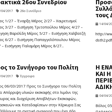
ακτικά 26ου Συνεδρίου
Προσ
Συλλό
/04/2017
26ο Συνέδριο
τους 
ος 1/27 – Έναρξη Μέρος 2/27 – Χαιρετισμοί
14/04/2
ος 3/27 – Εισήγηση Τριτοπούλου Μέρος 4/27 –
ήγηση Βαρελίδη Μέρος 5/27 – Εισήγηση Χαλβατζή
http://w
ος 6/27 – Εισήγηση Παπαγγελόπουλου Μέρος
dsth2.pdf
 – Εισήγηση Παλαμάρη Μέρος 8/27...
ος το Συνήγορο του Πολίτη
Η ΕΝ
ΚΑΙ Η
/04/2017
Έγγραφα
ΠΕΡΙ
ΑΔΙΚ
ος 06/03/2017 Προς το Συνήγορο του Πολίτη
α: Απόρριψη υλικών εκσκαφής στο λιμάνι της
04/04/2
κυρας και διαχείριση Αποβλήτων Εκσκαφών,
ασκευών και Κατεδαφίσεων στην Κέρκυρα Σας
Βόλος 0
βάλλουμε τη σχετική αναφορά που έχει ήδη
ΠΑΡΑΝΟΜ