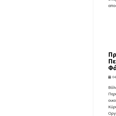
απο
Πρ
Πε
Φ
04
Βόλ
Περ
οικ
Κύρ
Οργ