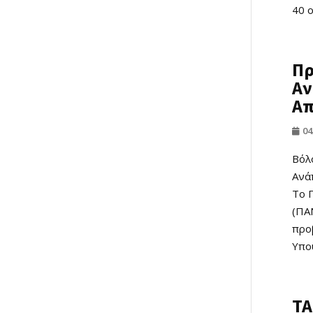
40 ο
Πρ
Αν
Απ
04
Βόλ
Ανά
Το 
(ΠΑ
προβ
Υπου
ΤΑ