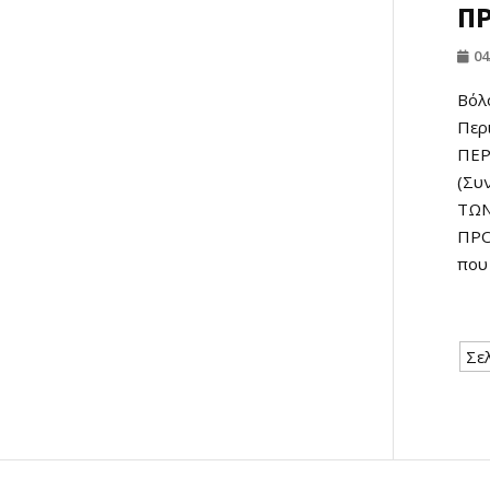
ΠΡ
04
Βόλ
Περ
ΠΕΡ
(Συ
ΤΩΝ
ΠΡΟ
που 
Σε