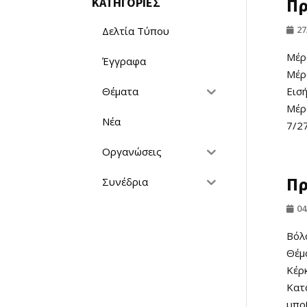
Πρ
ΚΑΤΗΓΟΡΙΕΣ
27
Δελτία Τύπου
Μέρ
Έγγραφα
Μέρ
Θέματα
Εισ
Μέρ
Νέα
7/27
Οργανώσεις
Πρ
Συνέδρια
04
Βόλ
Θέμ
Κέρ
Κατ
υπο